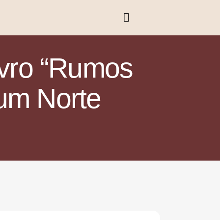
ivro “Rumos
 um Norte