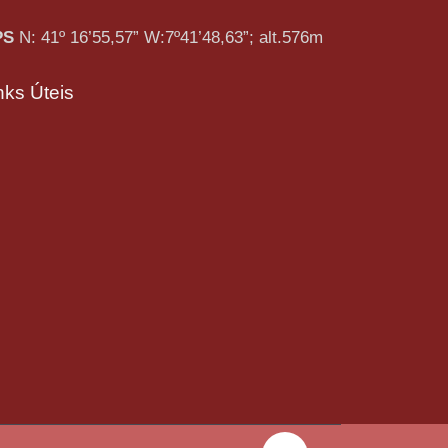
PS
N: 41º 16’55,57” W:7º41’48,63”; alt.576m
nks Úteis